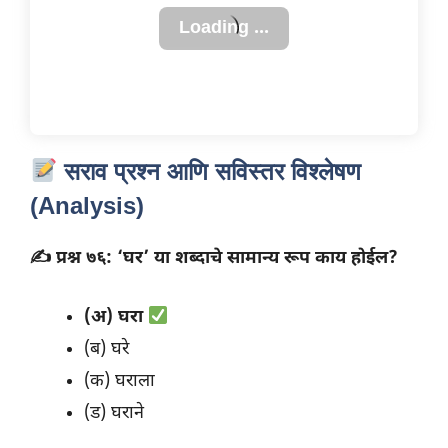
सराव प्रश्न आणि सविस्तर विश्लेषण
(Analysis)
✍️ प्रश्न ७६: ‘घर’ या शब्दाचे सामान्य रूप काय होईल?
(अ) घरा
(ब) घरे
(क) घराला
(ड) घराने