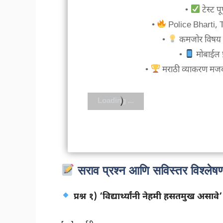
•
टेस्ट प
•
Police Bharti, Tal
•
कमजोर विषय सुध
•
मोबाईल फ्
•
मराठी व्याकरण मजबूत
सराव प्रश्न आणि सविस्तर विश्लेष
प्रश्न १) ‘विद्यार्थ्यांनी नेहमी हसतमुख अस