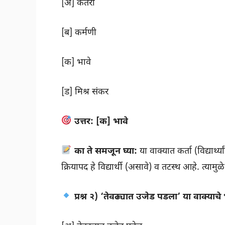
[अ] कर्तरी
[ब] कर्मणी
[क] भावे
[ड] मिश्र संकर
उत्तर:
[क] भावे
का ते समजून घ्या:
या वाक्यात कर्ता (विद्यार्
क्रियापद हे विद्यार्थी (असावे) व तटस्थ आहे. त्यामु
प्रश्न २) ‘तेवढ्यात उजेड पडला’ या वाक्याचे