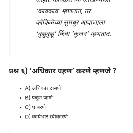
आहेत. कावळ्याच्या ओरडण्याला
‘कावकाव’ म्हणतात, तर
कोकिळेच्या सुमधुर आवाजाला
‘कुहुकुहू’ किंवा ‘कूजन’ म्हणतात.
प्रश्न ६) ‘अधिकार ग्रहण’ करणे म्हणजे ?
A) अधिकार दाबणे
B) पळून जाणे
C) घाबरणे
D) कार्यभार स्वीकारणे