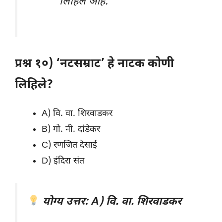
लिहिले आहे.
प्रश्न १०) ‘नटसम्राट’ हे नाटक कोणी
लिहिले?
A) वि. वा. शिरवाडकर
B) गो. नी. दांडेकर
C) रणजित देसाई
D) इंदिरा संत
योग्य उत्तर: A) वि. वा. शिरवाडकर