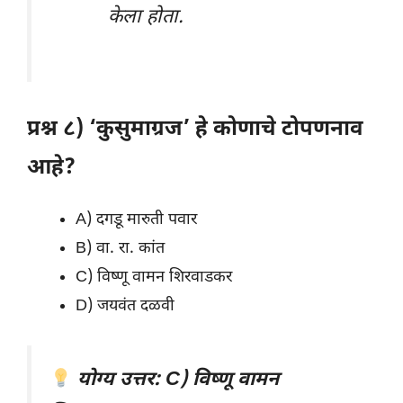
केला होता.
प्रश्न ८) ‘कुसुमाग्रज’ हे कोणाचे टोपणनाव
आहे?
A) दगडू मारुती पवार
B) वा. रा. कांत
C) विष्णू वामन शिरवाडकर
D) जयवंत दळवी
योग्य उत्तर: C) विष्णू वामन