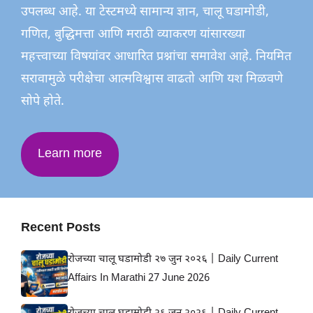
उपलब्ध आहे. या टेस्टमध्ये सामान्य ज्ञान, चालू घडामोडी,
गणित, बुद्धिमत्ता आणि मराठी व्याकरण यांसारख्या
महत्त्वाच्या विषयांवर आधारित प्रश्नांचा समावेश आहे. नियमित
सरावामुळे परीक्षेचा आत्मविश्वास वाढतो आणि यश मिळवणे
सोपे होते.
Learn more
Recent Posts
रोजच्या चालू घडामोडी २७ जुन २०२६ | Daily Current
Affairs In Marathi 27 June 2026