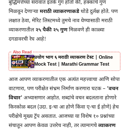
बुद्धिमत्तेच्या सरावात इतके गुंग होतो की, हक्काचे गुण
मिळवून देणाऱ्या
मराठी व्याकरणाकडे
थोडे दुर्लक्ष होते. पण
लक्षात ठेवा, मेरिट लिस्टमध्ये तुमचे नाव येण्यासाठी मराठी
व्याकरणातील
२५ पैकी २५ गुण
मिळवणे ही काळ्या
दगडावरची रेघ आहे!
प्रयोग भाग ६ मराठी व्याकरण टेस्ट | Online
Mock Test | Marathi Grammar Test
आज आपण व्याकरणातील एक अत्यंत महत्त्वाचा आणि सोपा
वाटणारा, पण परीक्षेत संभ्रम निर्माण करणारा घटक –
‘वचन
विचार’
अभ्यासणार आहोत. शब्दांचे वचन बदलताना होणारे
किरकोळ बदल (उदा. इ-चा आ होणे किंवा ए-चा ई होणे) हेच
परीक्षेचे मुख्य ट्रॅप असतात. आजच्या या विशेष १० प्रश्नांच्या
संचातून आपण केवळ उत्तरेच नाही, तर त्यामागचे
व्याकरण