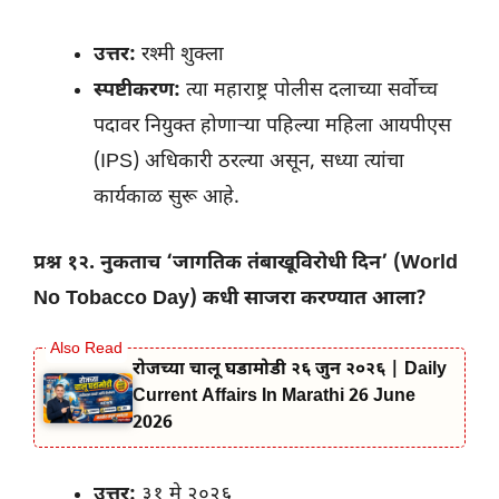
उत्तर:
रश्मी शुक्ला
स्पष्टीकरण:
त्या महाराष्ट्र पोलीस दलाच्या सर्वोच्च
पदावर नियुक्त होणाऱ्या पहिल्या महिला आयपीएस
(IPS) अधिकारी ठरल्या असून, सध्या त्यांचा
कार्यकाळ सुरू आहे.
प्रश्न १२. नुकताच ‘जागतिक तंबाखूविरोधी दिन’ (World
No Tobacco Day) कधी साजरा करण्यात आला?
रोजच्या चालू घडामोडी २६ जुन २०२६ | Daily
Current Affairs In Marathi 26 June
2026
उत्तर:
३१ मे २०२६