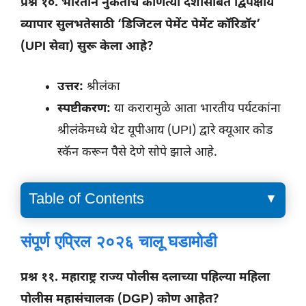
प्रश्न १०. भारताने नुकतीच कोणत्या देशासोबत द्विपक्षीय
व्यापार सुलभतेसाठी ‘डिजिटल पेमेंट पेमेंट कॉरिडॉर’
(UPI सेवा) सुरू केला आहे?
उत्तर:
श्रीलंका
स्पष्टीकरण:
या करारामुळे आता भारतीय पर्यटकांना
श्रीलंकेमध्ये थेट यूपीआय (UPI) द्वारे क्यूआर कोड
स्कॅन करून पैसे देणे सोपे झाले आहे.
Table of Contents
संपूर्ण एप्रिल २०२६ चालू घडामोडी
संपूर्ण एप्रिल २०२६ चालू घडामोडी
पोलीस भरती फ्री टेस्ट सिरीज
प्रश्न ११. महाराष्ट्र राज्य पोलीस दलाच्या पहिल्या महिला
पोलीस महासंचालक (DGP) कोण आहेत?