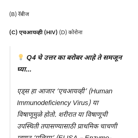
(B) रॅबीज
(C) एचआयव्ही (HIV)
(D) कोरोना
Q4 चे उत्तर का बरोबर आहे ते समजून
घ्या…
एड्स हा आजार ‘एचआयव्ही’ (Human
Immunodeficiency Virus) या
विषाणूमुळे होतो. शरीरात या विषाणूची
उपस्थिती तपासण्यासाठी प्राथमिक चाचणी