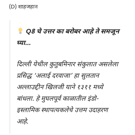
(D) शाहजहान
Q8 चे उत्तर का बरोबर आहे ते समजून
घ्या…
दिल्ली येथील कुतुबमिनार संकुलात असलेला
प्रसिद्ध ‘अलाई दरवाजा’ हा सुलतान
अल्लाउद्दीन खिलजी याने १३११ मध्ये
बांधला. हे मुघलपूर्व काळातील इंडो-
इस्लामिक स्थापत्यकलेचे उत्तम उदाहरण
आहे.