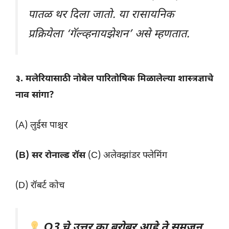
पातळ थर दिला जातो. या रासायनिक
प्रक्रियेला ‘गॅल्व्हनायझेशन’ असे म्हणतात.
३. मलेरियासाठी नोबेल पारितोषिक मिळालेल्या शास्त्रज्ञाचे
नाव सांगा?
(A) लुईस पाश्चर
(B) सर रोनाल्ड रॉस
(C) अलेक्झांडर फ्लेमिंग
(D) रॉबर्ट कोच
Q3 चे उत्तर का बरोबर आहे ते समजून