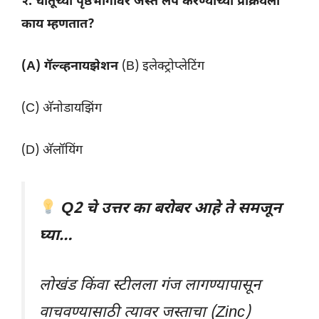
२. धातूच्या पृष्ठभागावर जस्त लेप करण्याच्या प्रक्रियेला
काय म्हणतात?
(A) गॅल्व्हनायझेशन
(B) इलेक्ट्रोप्लेटिंग
(C) अ‍ॅनोडायझिंग
(D) अ‍ॅलॉयिंग
Q2 चे उत्तर का बरोबर आहे ते समजून
घ्या…
लोखंड किंवा स्टीलला गंज लागण्यापासून
वाचवण्यासाठी त्यावर जस्ताचा (Zinc)