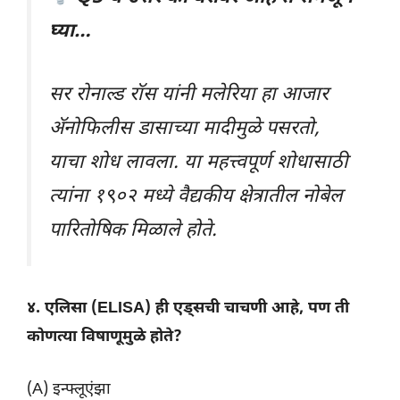
घ्या…
सर रोनाल्ड रॉस यांनी मलेरिया हा आजार
अ‍ॅनोफिलीस डासाच्या मादीमुळे पसरतो,
याचा शोध लावला. या महत्त्वपूर्ण शोधासाठी
त्यांना १९०२ मध्ये वैद्यकीय क्षेत्रातील नोबेल
पारितोषिक मिळाले होते.
४. एलिसा (ELISA) ही एड्सची चाचणी आहे, पण ती
कोणत्या विषाणूमुळे होते?
(A) इन्फ्लूएंझा