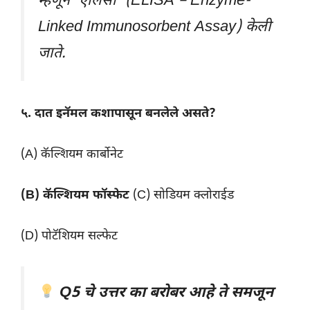
म्हणून ‘एलिसा’ (ELISA – Enzyme-
Linked Immunosorbent Assay) केली
जाते.
५. दात इनॅमल कशापासून बनलेले असते?
(A) कॅल्शियम कार्बोनेट
(B) कॅल्शियम फॉस्फेट
(C) सोडियम क्लोराईड
(D) पोटॅशियम सल्फेट
Q5 चे उत्तर का बरोबर आहे ते समजून