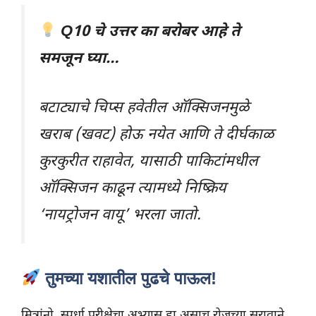
Q10 चे उत्तर का बरोबर आहे ते
समजून घ्या…
बटाट्याचे चिप्स हवेतील ऑक्सिजनमुळे
खराब (खवट) होऊ नयेत आणि ते दीर्घकाळ
कुरकुरीत राहावेत, यासाठी पाकिटांमधील
ऑक्सिजन काढून त्यामध्ये निष्क्रिय
‘नायट्रोजन वायू’ भरला जातो.
तुमच्या यशातील पुढचे पाऊल!
मित्रांनो, स्पर्धा परीक्षेचा अभ्यास हा असाच रोजच्या सरावाने