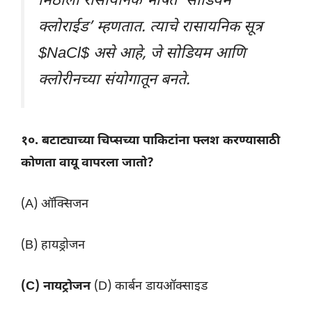
मिठाला रासायनिक भाषेत ‘सोडियम
क्लोराईड’ म्हणतात. त्याचे रासायनिक सूत्र
$NaCl$ असे आहे, जे सोडियम आणि
क्लोरीनच्या संयोगातून बनते.
१०. बटाट्याच्या चिप्सच्या पाकिटांना फ्लश करण्यासाठी
कोणता वायू वापरला जातो?
(A) ऑक्सिजन
(B) हायड्रोजन
(C) नायट्रोजन
(D) कार्बन डायऑक्साइड