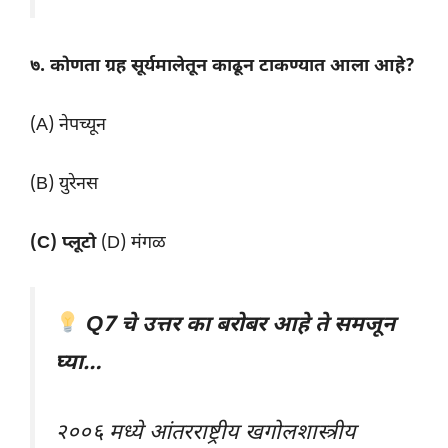
७. कोणता ग्रह सूर्यमालेतून काढून टाकण्यात आला आहे?
(A) नेपच्यून
(B) युरेनस
(C) प्लूटो
(D) मंगळ
Q7 चे उत्तर का बरोबर आहे ते समजून
घ्या…
२००६ मध्ये आंतरराष्ट्रीय खगोलशास्त्रीय