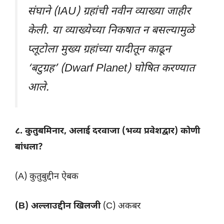
संघाने (IAU) ग्रहांची नवीन व्याख्या जाहीर
केली. या व्याख्येच्या निकषात न बसल्यामुळे
प्लूटोला मुख्य ग्रहांच्या यादीतून काढून
‘बटुग्रह’ (Dwarf Planet) घोषित करण्यात
आले.
८. कुतुबमिनार, अलाई दरवाजा (भव्य प्रवेशद्वार) कोणी
बांधला?
(A) कुतुबुद्दीन ऐबक
(B) अल्लाउद्दीन खिलजी
(C) अकबर