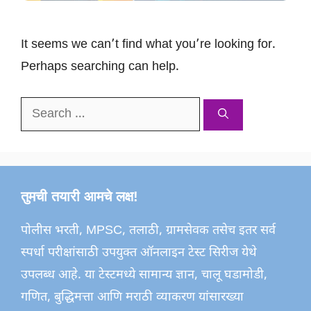
It seems we can’t find what you’re looking for.
Perhaps searching can help.
Search
for:
तुमची तयारी आमचे लक्ष!
पोलीस भरती, MPSC, तलाठी, ग्रामसेवक तसेच इतर सर्व
स्पर्धा परीक्षांसाठी उपयुक्त ऑनलाइन टेस्ट सिरीज येथे
उपलब्ध आहे. या टेस्टमध्ये सामान्य ज्ञान, चालू घडामोडी,
गणित, बुद्धिमत्ता आणि मराठी व्याकरण यांसारख्या