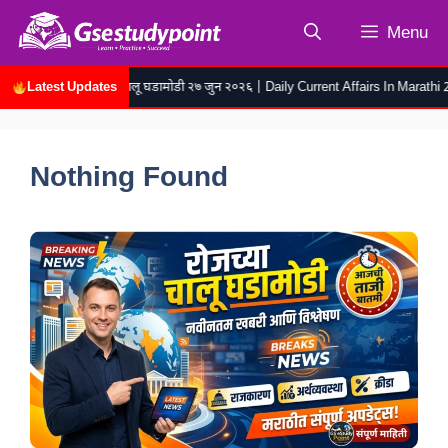
Skip
Menu
to
content
Latest Updates
रोजच्या चालू घडामोडी २७ जुन २०२६ | Daily Current Affairs In Marathi 27 
Nothing Found