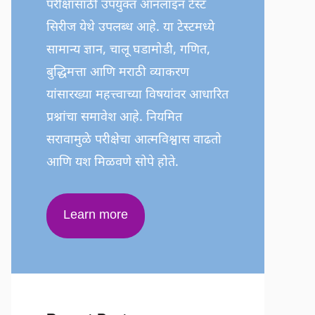
परीक्षांसाठी उपयुक्त ऑनलाइन टेस्ट
सिरीज येथे उपलब्ध आहे. या टेस्टमध्ये
सामान्य ज्ञान, चालू घडामोडी, गणित,
बुद्धिमत्ता आणि मराठी व्याकरण
यांसारख्या महत्त्वाच्या विषयांवर आधारित
प्रश्नांचा समावेश आहे. नियमित
सरावामुळे परीक्षेचा आत्मविश्वास वाढतो
आणि यश मिळवणे सोपे होते.
Learn more