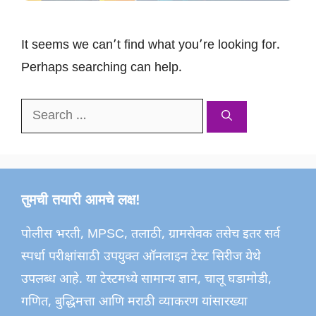
It seems we can’t find what you’re looking for.
Perhaps searching can help.
Search
for:
तुमची तयारी आमचे लक्ष!
पोलीस भरती, MPSC, तलाठी, ग्रामसेवक तसेच इतर सर्व
स्पर्धा परीक्षांसाठी उपयुक्त ऑनलाइन टेस्ट सिरीज येथे
उपलब्ध आहे. या टेस्टमध्ये सामान्य ज्ञान, चालू घडामोडी,
गणित, बुद्धिमत्ता आणि मराठी व्याकरण यांसारख्या