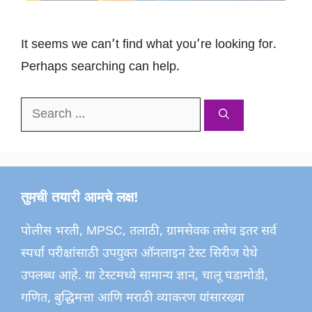
It seems we can’t find what you’re looking for.
Perhaps searching can help.
Search
for:
तुमची तयारी आमचे लक्ष!
पोलीस भरती, MPSC, तलाठी, ग्रामसेवक तसेच इतर सर्व
स्पर्धा परीक्षांसाठी उपयुक्त ऑनलाइन टेस्ट सिरीज येथे
उपलब्ध आहे. या टेस्टमध्ये सामान्य ज्ञान, चालू घडामोडी,
गणित, बुद्धिमत्ता आणि मराठी व्याकरण यांसारख्या