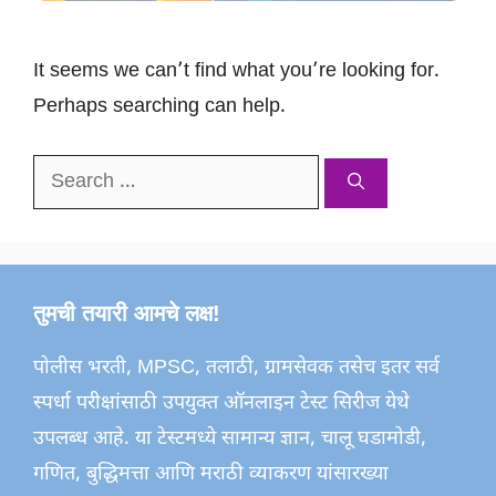
It seems we can’t find what you’re looking for.
Perhaps searching can help.
Search
for:
तुमची तयारी आमचे लक्ष!
पोलीस भरती, MPSC, तलाठी, ग्रामसेवक तसेच इतर सर्व
स्पर्धा परीक्षांसाठी उपयुक्त ऑनलाइन टेस्ट सिरीज येथे
उपलब्ध आहे. या टेस्टमध्ये सामान्य ज्ञान, चालू घडामोडी,
गणित, बुद्धिमत्ता आणि मराठी व्याकरण यांसारख्या