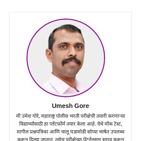
Umesh Gore
मी उमेश गोरे, महाराष्ट्र पोलीस भरती परीक्षेची तयारी करणाऱ्या
विद्यार्थ्यांसाठी हा प्लॅटफॉर्म तयार केला आहे. येथे मॉक टेस्ट,
मागील प्रश्नपत्रिका आणि चालू घडामोडी सोप्या भाषेत उपलब्ध
करून दिल्या जातात, तसेच परीक्षेच्या पॅटर्ननुसार सराव करून