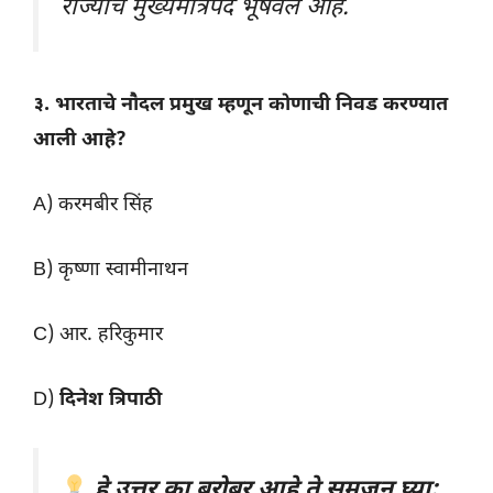
राज्याचे मुख्यमंत्रिपद भूषवले आहे.
३. भारताचे नौदल प्रमुख म्हणून कोणाची निवड करण्यात
आली आहे?
A) करमबीर सिंह
B) कृष्णा स्वामीनाथन
C) आर. हरिकुमार
D)
दिनेश त्रिपाठी
हे उत्तर का बरोबर आहे ते समजून घ्या: