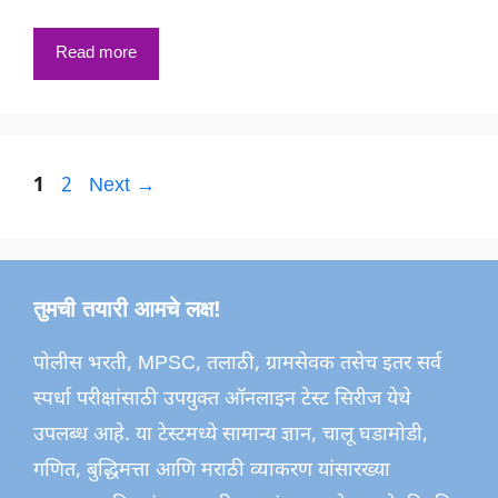
Read more
Page
Page
1
2
Next
→
तुमची तयारी आमचे लक्ष!
पोलीस भरती, MPSC, तलाठी, ग्रामसेवक तसेच इतर सर्व
स्पर्धा परीक्षांसाठी उपयुक्त ऑनलाइन टेस्ट सिरीज येथे
उपलब्ध आहे. या टेस्टमध्ये सामान्य ज्ञान, चालू घडामोडी,
गणित, बुद्धिमत्ता आणि मराठी व्याकरण यांसारख्या