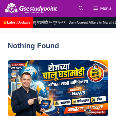
Skip
Menu
to
content
Latest Updates
रोजच्या चालू घडामोडी २७ जुन २०२६ | Daily Current Affairs In Marathi 27
Nothing Found