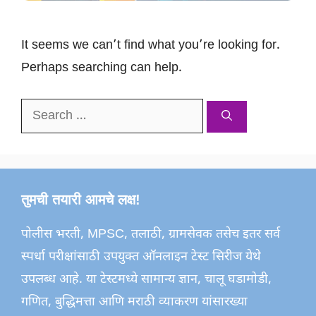
It seems we can’t find what you’re looking for.
Perhaps searching can help.
Search
for:
तुमची तयारी आमचे लक्ष!
पोलीस भरती, MPSC, तलाठी, ग्रामसेवक तसेच इतर सर्व
स्पर्धा परीक्षांसाठी उपयुक्त ऑनलाइन टेस्ट सिरीज येथे
उपलब्ध आहे. या टेस्टमध्ये सामान्य ज्ञान, चालू घडामोडी,
गणित, बुद्धिमत्ता आणि मराठी व्याकरण यांसारख्या