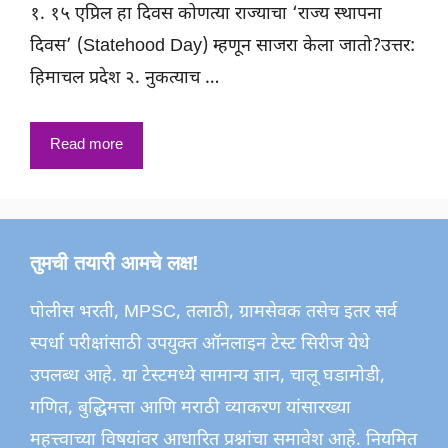
१. १५ एप्रिल हा दिवस कोणत्या राज्याचा ‘राज्य स्थापना
दिवस’ (Statehood Day) म्हणून साजरा केला जातो?उत्तर:
हिमाचल प्रदेश २. नुकत्याच …
Read more
तुमची तयारी आमचे लक्ष!
पोलीस भरती, MPSC, तलाठी, ग्रामसेवक तसेच इतर सर्व
स्पर्धा परीक्षांसाठी उपयुक्त ऑनलाइन टेस्ट सिरीज येथे
उपलब्ध आहे. या टेस्टमध्ये सामान्य ज्ञान, चालू घडामोडी,
गणित, बुद्धिमत्ता आणि मराठी व्याकरण यांसारख्या
महत्त्वाच्या विषयांवर आधारित प्रश्नांचा समावेश आहे. नियमित