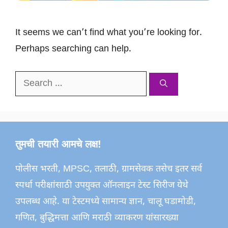
It seems we can’t find what you’re looking for.
Perhaps searching can help.
Search
for:
तुमची तयारी आमचे लक्ष!
पोलीस भरती, MPSC, तलाठी, ग्रामसेवक तसेच इतर सर्व
स्पर्धा परीक्षांसाठी उपयुक्त ऑनलाइन टेस्ट सिरीज येथे
उपलब्ध आहे. या टेस्टमध्ये सामान्य ज्ञान, चालू घडामोडी,
गणित, बुद्धिमत्ता आणि मराठी व्याकरण यांसारख्या