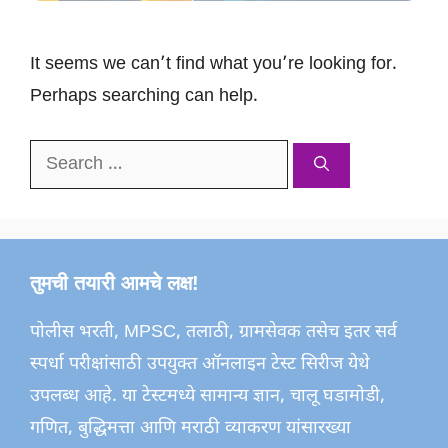
It seems we can’t find what you’re looking for.
Perhaps searching can help.
Search
for:
तुमची तयारी आमचे लक्ष!
पोलीस भरती, MPSC, तलाठी, ग्रामसेवक तसेच इतर सर्व
स्पर्धा परीक्षांसाठी उपयुक्त ऑनलाइन टेस्ट सिरीज येथे
उपलब्ध आहे. या टेस्टमध्ये सामान्य ज्ञान, चालू घडामोडी,
गणित, बुद्धिमत्ता आणि मराठी व्याकरण यांसारख्या