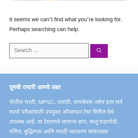
It seems we can’t find what you’re looking for.
Perhaps searching can help.
Search
for:
तुमची तयारी आमचे लक्ष!
पोलीस भरती, MPSC, तलाठी, ग्रामसेवक तसेच इतर सर्व
स्पर्धा परीक्षांसाठी उपयुक्त ऑनलाइन टेस्ट सिरीज येथे
उपलब्ध आहे. या टेस्टमध्ये सामान्य ज्ञान, चालू घडामोडी,
गणित, बुद्धिमत्ता आणि मराठी व्याकरण यांसारख्या