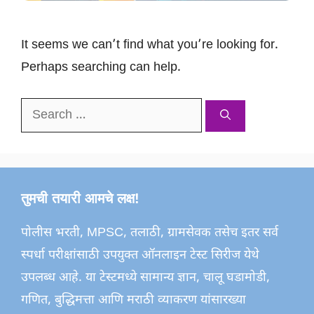
It seems we can’t find what you’re looking for.
Perhaps searching can help.
Search
for:
तुमची तयारी आमचे लक्ष!
पोलीस भरती, MPSC, तलाठी, ग्रामसेवक तसेच इतर सर्व
स्पर्धा परीक्षांसाठी उपयुक्त ऑनलाइन टेस्ट सिरीज येथे
उपलब्ध आहे. या टेस्टमध्ये सामान्य ज्ञान, चालू घडामोडी,
गणित, बुद्धिमत्ता आणि मराठी व्याकरण यांसारख्या