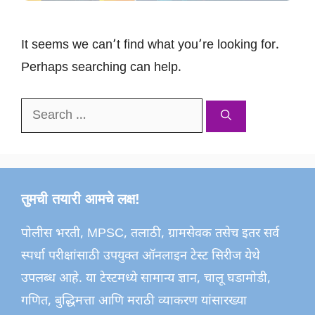
It seems we can’t find what you’re looking for.
Perhaps searching can help.
Search
for:
तुमची तयारी आमचे लक्ष!
पोलीस भरती, MPSC, तलाठी, ग्रामसेवक तसेच इतर सर्व
स्पर्धा परीक्षांसाठी उपयुक्त ऑनलाइन टेस्ट सिरीज येथे
उपलब्ध आहे. या टेस्टमध्ये सामान्य ज्ञान, चालू घडामोडी,
गणित, बुद्धिमत्ता आणि मराठी व्याकरण यांसारख्या