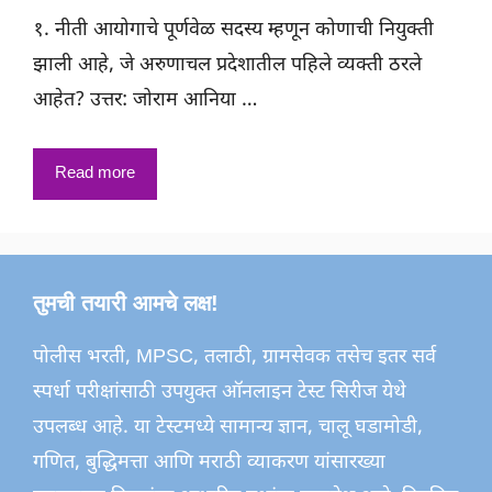
१. नीती आयोगाचे पूर्णवेळ सदस्य म्हणून कोणाची नियुक्ती
झाली आहे, जे अरुणाचल प्रदेशातील पहिले व्यक्ती ठरले
आहेत? उत्तर: जोराम आनिया …
Read more
तुमची तयारी आमचे लक्ष!
पोलीस भरती, MPSC, तलाठी, ग्रामसेवक तसेच इतर सर्व
स्पर्धा परीक्षांसाठी उपयुक्त ऑनलाइन टेस्ट सिरीज येथे
उपलब्ध आहे. या टेस्टमध्ये सामान्य ज्ञान, चालू घडामोडी,
गणित, बुद्धिमत्ता आणि मराठी व्याकरण यांसारख्या