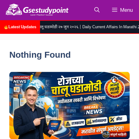
Skip
Menu
to
content
Latest Updates
रोजच्या चालू घडामोडी २७ जुन २०२६ | Daily Current Affairs In Marathi 27 
Nothing Found