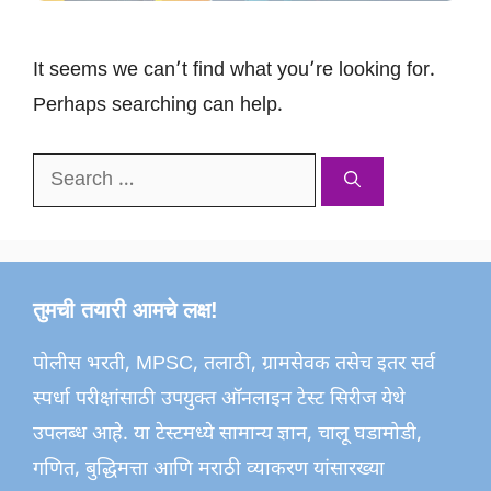
It seems we can’t find what you’re looking for.
Perhaps searching can help.
Search
for:
तुमची तयारी आमचे लक्ष!
पोलीस भरती, MPSC, तलाठी, ग्रामसेवक तसेच इतर सर्व
स्पर्धा परीक्षांसाठी उपयुक्त ऑनलाइन टेस्ट सिरीज येथे
उपलब्ध आहे. या टेस्टमध्ये सामान्य ज्ञान, चालू घडामोडी,
गणित, बुद्धिमत्ता आणि मराठी व्याकरण यांसारख्या