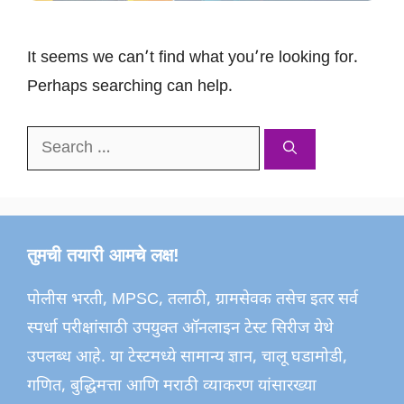
It seems we can’t find what you’re looking for.
Perhaps searching can help.
Search
for:
तुमची तयारी आमचे लक्ष!
पोलीस भरती, MPSC, तलाठी, ग्रामसेवक तसेच इतर सर्व
स्पर्धा परीक्षांसाठी उपयुक्त ऑनलाइन टेस्ट सिरीज येथे
उपलब्ध आहे. या टेस्टमध्ये सामान्य ज्ञान, चालू घडामोडी,
गणित, बुद्धिमत्ता आणि मराठी व्याकरण यांसारख्या