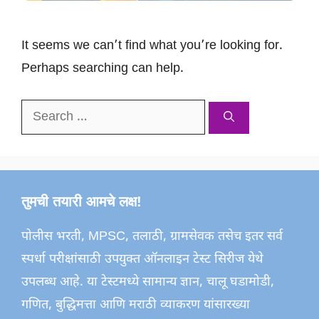
It seems we can’t find what you’re looking for.
Perhaps searching can help.
Search
for:
तुमची तयारी आमचे लक्ष!
पोलीस भरती, MPSC, तलाठी, ग्रामसेवक तसेच इतर सर्व
स्पर्धा परीक्षांसाठी उपयुक्त ऑनलाइन टेस्ट सिरीज येथे
उपलब्ध आहे. या टेस्टमध्ये सामान्य ज्ञान, चालू घडामोडी,
गणित, बुद्धिमत्ता आणि मराठी व्याकरण यांसारख्या