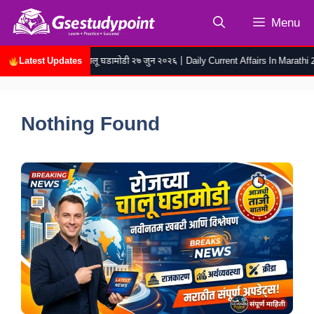
Skip
Menu
to
content
Latest Updates
रोजच्या चालू घडामोडी २७ जुन २०२६ | Daily Current Affairs In Marathi 27 
Nothing Found