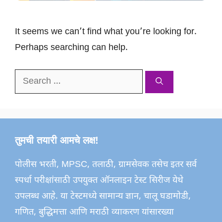
It seems we can’t find what you’re looking for.
Perhaps searching can help.
Search
for:
तुमची तयारी आमचे लक्ष!
पोलीस भरती, MPSC, तलाठी, ग्रामसेवक तसेच इतर सर्व
स्पर्धा परीक्षांसाठी उपयुक्त ऑनलाइन टेस्ट सिरीज येथे
उपलब्ध आहे. या टेस्टमध्ये सामान्य ज्ञान, चालू घडामोडी,
गणित, बुद्धिमत्ता आणि मराठी व्याकरण यांसारख्या