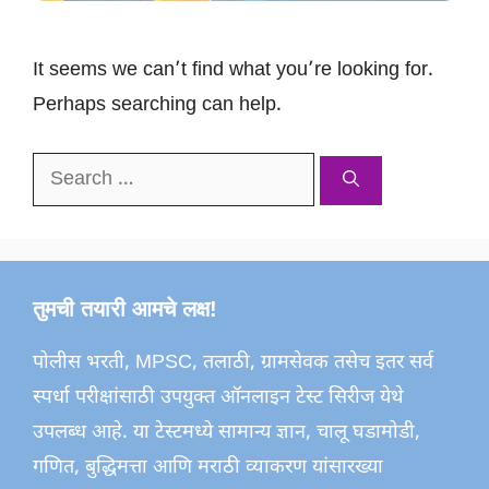
It seems we can’t find what you’re looking for.
Perhaps searching can help.
Search
for:
तुमची तयारी आमचे लक्ष!
पोलीस भरती, MPSC, तलाठी, ग्रामसेवक तसेच इतर सर्व
स्पर्धा परीक्षांसाठी उपयुक्त ऑनलाइन टेस्ट सिरीज येथे
उपलब्ध आहे. या टेस्टमध्ये सामान्य ज्ञान, चालू घडामोडी,
गणित, बुद्धिमत्ता आणि मराठी व्याकरण यांसारख्या