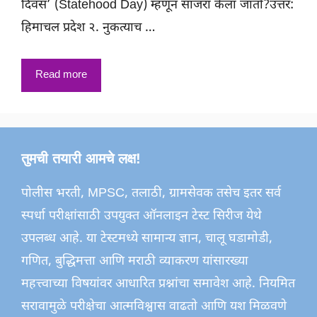
दिवस’ (Statehood Day) म्हणून साजरा केला जातो?उत्तर:
हिमाचल प्रदेश २. नुकत्याच …
Read more
तुमची तयारी आमचे लक्ष!
पोलीस भरती, MPSC, तलाठी, ग्रामसेवक तसेच इतर सर्व
स्पर्धा परीक्षांसाठी उपयुक्त ऑनलाइन टेस्ट सिरीज येथे
उपलब्ध आहे. या टेस्टमध्ये सामान्य ज्ञान, चालू घडामोडी,
गणित, बुद्धिमत्ता आणि मराठी व्याकरण यांसारख्या
महत्त्वाच्या विषयांवर आधारित प्रश्नांचा समावेश आहे. नियमित
सरावामुळे परीक्षेचा आत्मविश्वास वाढतो आणि यश मिळवणे