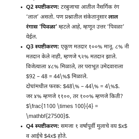
Q2 स्पष्टीकरण:
टरबुजाचा आतील नैसर्गिक रंग
‘लाल’ असतो. पण प्रश्नातील संकेतानुसार
लाल
रंगास ‘पिवळा’
म्हटले आहे, म्हणून उत्तर ‘पिवळा’
येईल.
Q3 स्पष्टीकरण:
एकूण मतदार १००% मानू. ८% नी
मतदान केले नाही, म्हणजे ९२% मतदान झाले.
विजेत्याला ४८% मिळाले, तर पराभूत उमेदवाराला
$92 – 48 = 44\%$ मिळाले.
दोघांमधील फरक: $48\% – 44\% = 4\%$.
जर ४% म्हणजे ११००, तर १००% म्हणजे किती?
$\frac{1100 \times 100}{4} =
\mathbf{27500}$.
Q4 स्पष्टीकरण:
समजा १ वर्षापूर्वी मुलाचे वय $x$
व आईचे $4x$ होते.