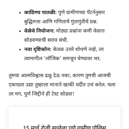
काठिण्य पातळी:
पुणे ग्रामीणच्या पॅटर्ननुसार
बुद्धिमत्ता आणि गणिताचे गुंतागुंतीचे प्रश्न.
वेळेचे नियोजन:
मोठ्या प्रश्नांना कमी वेळात
सोडवण्याची सराव संधी.
नवा दृष्टिकोन:
केवळ उत्तरे शोधणे नव्हे, तर
त्यामागील ‘लॉजिक’ समजून घेण्यावर भर.
तुमचा आत्मविश्वास ढळू देऊ नका, कारण तुमची आजची
एकाग्रता उद्या तुम्हाला मानाने खाकी वर्दीत उभं करेल. चला
तर मग, पूर्ण जिद्दीने ही टेस्ट सोडवा!
15 मार्च रोजी झालेला पुणे ग्रामीण पोलिस