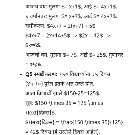
आजचे वय: मुलगा $= x+1$, आई $= 4x+1$.
६ वर्षांनंतर: मुलगा $= x+7$, आई $= 4x+7$.
समीकरण: $4x+7 = 2(x+7) + 5$
$4x+7 = 2x+14+5$ => $2x = 12$ =>
$x=6$.
आजची वये: मुलगा $= 7$, आई $= 25$. गुणोत्तर
=
२५:७
.
Q5 स्पष्टीकरण:
१५० विद्यार्थ्यांना ३५ दिवस
(४५-१०) पुरेल इतके अन्न उरले होते.
आता विद्यार्थी झाले $150-25=125$.
सूत्र: $150 \times 35 = 125 \times
\text{दिवस}$.
$\text{दिवस} = \frac{150 \times 35}{125}
= 42$ दिवस (हे उरलेले दिवस आहेत).