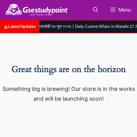
Skip
Menu
to
content
Latest Updates
रोजच्या चालू घडामोडी २७ जुन २०२६ | Daily Current Affairs In Marathi 27 J
Great things are on the horizon
Something big is brewing! Our store is in the works
and will be launching soon!